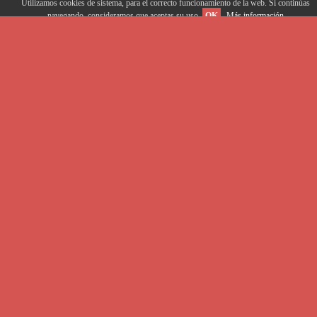
Utilizamos cookies de sistema, para el correcto funcionamiento de la web. Si continúas
navegando, consideramos que aceptas su uso.
OK
Más información