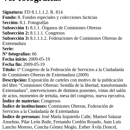
Signatura:
FD 8.1.1.1.2. R. 814
Fondo:
8. Fondos especiales y colecciones facticias
Sección:
8.1. Fotografías
Subsección 1:
8.1.1. Órganos de Comisiones Obreras
Subsección 2:
8.1.1.1. Congresos
Subsección 3:
8.1.1.1.2. Federaciones de Comisiones Obreras de
Extremadura
Serie:
Nº fotografías:
66
Fecha inicio:
2009-05-19
Fecha fin:
2009-05-19
Título:
1º Congreso de la Federación de Servicios a la Ciudadanía
de Comisiones Obreras de Extremadura (2009)
Descripción:
Exposición de carteles con motivo de la publicación
del libro "Comisiones Obreras: Semilla de la libertad, transformando
Extremadura", intervenciones de distintos ponentes, vistas del salón
de actos, momentos de tertulia, mesa del congreso, nueva ejecutiva.
Índice de materias:
Congresos
Índice de instituciones:
Comisiones Obreras, Federación de
Servicios a la Ciudadanía de Extremadura
Índice de personas:
José María Izquierdo Calle, Marisol Salazar
Anselmo, Pilar León Baile, Fernando Cordón Rosado, Juan Luis
Lancho Moreno, Concha Gómez Mogío, Esther Ávila Doncel,