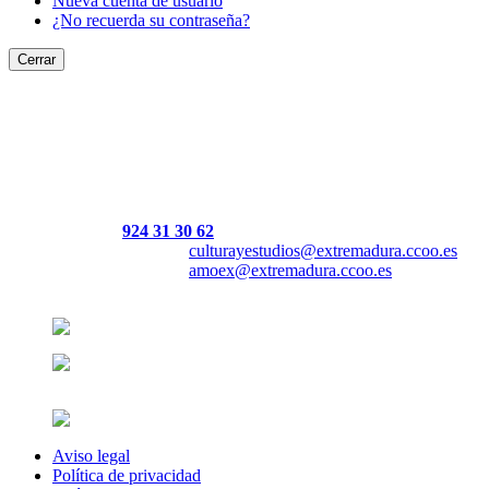
Nueva cuenta de usuario
¿No recuerda su contraseña?
Cerrar
Dirección:
Dirección: Fundación Cultura y Estudios de CCOO de
Extremadura
Avenida Juan Carlos I, nº47
06800 Mérida.
Teléfono:
924 31 30 62
Correo electrónico:
culturayestudios@extremadura.ccoo.es
Correo electrónico:
amoex@extremadura.ccoo.es
En colaboración con:
Aviso legal
Política de privacidad