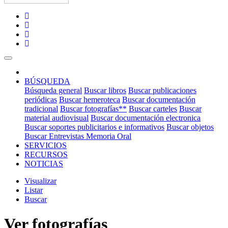
INICIO
(current)
BÚSQUEDA
Búsqueda general
Buscar libros
Buscar publicaciones
periódicas
Buscar hemeroteca
Buscar documentación
tradicional
Buscar fotografías**
Buscar carteles
Buscar
material audiovisual
Buscar documentación electronica
Buscar soportes publicitarios e informativos
Buscar objetos
Buscar Entrevistas Memoria Oral
SERVICIOS
RECURSOS
NOTICIAS
Visualizar
Listar
Buscar
Ver fotografías