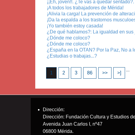
¡¡Eh, joven!!. ¿Te vas a quedar sentado?
¡A todos los trabajadores de Mérida!
¡Alivia la carga! La prevención de alterac
¡Da la espalda a los trastornos musculoe
¡Yo también estoy casada!
¿De qué hablamos?: La igualdad en sus 
¿Dónde me coloco?
¿Dónde me coloco?
¿España en la OTAN? Por la Paz, No a lo
¿Estudias o trabajas...?
...
1
2
3
86
>>
>]
Dirección:
Dirección: Fundación Cultura y Estudios
Avenida Juan Carlos I, nº47
06800 Mérida.