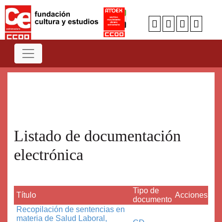
Num
A
B
C
D
E
F
G
H
I
J
K
L
M
N
O
P
Q
R
S
T
U
V
W
X
Y
Z
Listado de documentación
electrónica
Tipo de
Título
Acciones
documento
Recopilación de sentencias en
materia de Salud Laboral,