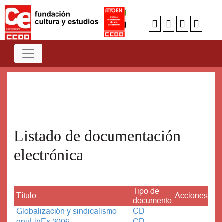
Num
A
B
C
D
E
F
G
H
I
J
K
L
M
N
O
P
Q
R
S
T
U
V
W
X
Y
Z
Listado de documentación
electrónica
Tipo de
Título
Acciones
documento
Globalización y sindicalismo
CD
gnuLinEx 2006
CD