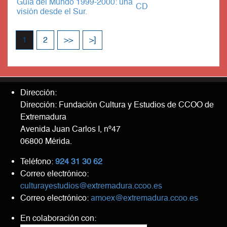
Guía del Mundo 1999-2000: una
CD
visión desde el Sur.
1
2
>>
>]
Dirección:
Dirección: Fundación Cultura y Estudios de CCOO de
Extremadura
Avenida Juan Carlos I, nº47
06800 Mérida.
Teléfono:
924 31 30 62
Correo electrónico:
culturayestudios@extremadura.ccoo.es
Correo electrónico:
amoex@extremadura.ccoo.es
En colaboración con: