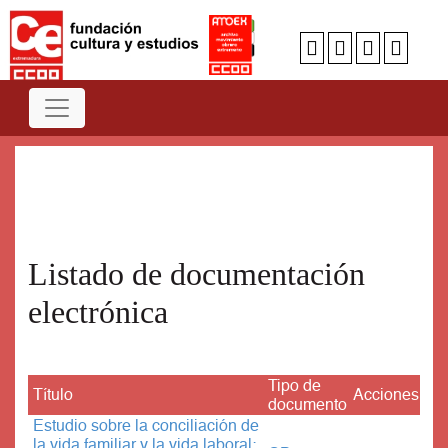
Num
A
B
C
D
E
F
G
H
I
J
K
L
M
N
O
P
Q
R
S
T
U
V
W
X
Y
Z
Listado de documentación
electrónica
Tipo de
Título
Acciones
documento
Estudio sobre la conciliación de
la vida familiar y la vida laboral: