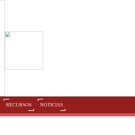
RECURSOS
NOTICIAS
J
K
L
M
N
O
P
Q
R
S
T
U
V
W
X
Y