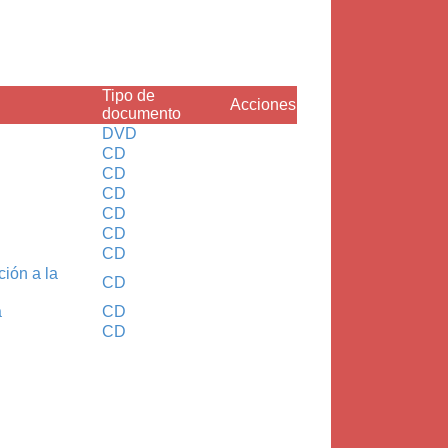
Tipo de
Acciones
documento
DVD
CD
CD
CD
CD
CD
CD
ión a la
CD
a
CD
CD