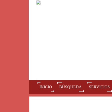
(current)
INICIO
BÚSQUEDA
SERVICIOS
Num
A
B
C
D
E
F
G
H
I