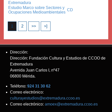
Extremadura
Estudio Marco sobre Sectores y
CD
Ocupaciones Medioambientales
1
2
>>
>]
Dirección:
Dirección: Fundación Cultura y Estudios de CCOO de
Extremadura
Avenida Juan Carlos I, nº47
06800 Mérida.
Teléfono:
924 31 30 62
Correo electrónico:
culturayestudios@extremadura.ccoo.es
Correo electrónico:
amoex@extremadura.ccoo.es