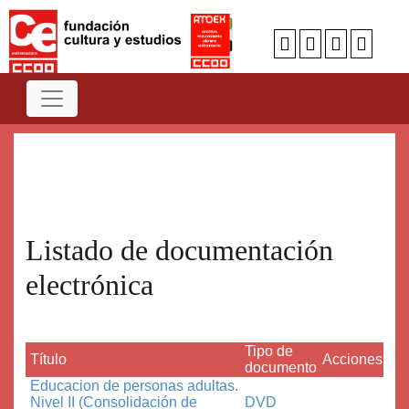
Num
A
B
C
D
E
F
G
H
I
J
K
L
M
N
O
P
Q
R
S
T
U
V
W
X
Y
Z
Listado de documentación
electrónica
Tipo de
Título
Acciones
documento
Educacion de personas adultas.
Nivel II (Consolidación de
DVD