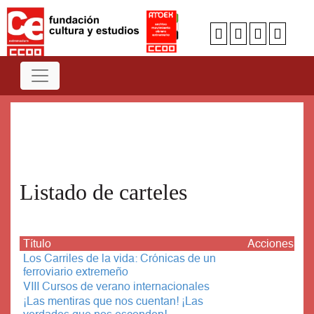
Num
A
B
C
D
E
F
G
H
I
J
K
L
M
N
O
P
Q
R
S
T
U
V
W
X
Y
Z
Listado de carteles
Título
Acciones
Los Carriles de la vida: Crónicas de un
ferroviario extremeño
VIII Cursos de verano internacionales
¡Las mentiras que nos cuentan! ¡Las