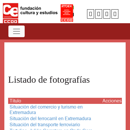
Num
A
B
C
D
E
F
G
H
I
J
K
L
M
N
O
P
Q
R
S
T
U
V
W
X
Y
Z
Listado de fotografías
Título
Acciones
Situación del comercio y turismo en
Extremadura
Situación del ferrocarril en Extremadura
Situación del transporte ferroviario