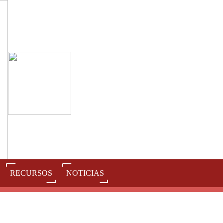
RECURSOS
NOTICIAS
J
K
L
M
N
O
P
Q
R
S
T
U
V
W
X
Y