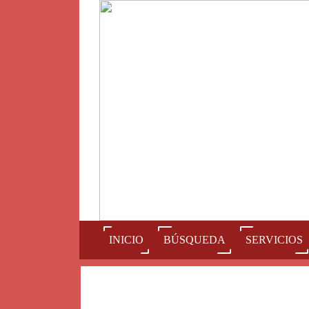
(current)
INICIO
BÚSQUEDA
SERVICIOS
Num
A
B
C
D
E
F
G
H
I