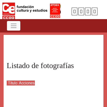
Num
A
B
C
D
E
F
G
H
I
J
K
L
M
N
O
P
Q
R
S
T
U
V
W
X
Y
Z
Listado de fotografías
Título
Acciones