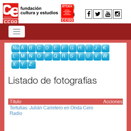
Num
A
B
C
D
E
F
G
H
I
J
K
L
M
N
O
P
Q
R
S
T
U
V
W
X
Y
Z
Listado de fotografías
Título
Acciones
Tertulias: Julián Carretero en Onda Cero
Radio