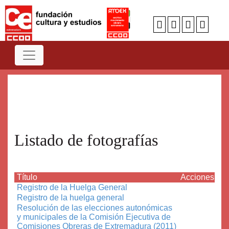
Num
A
B
C
D
E
F
G
H
I
J
K
L
M
N
O
P
Q
R
S
T
U
V
W
X
Y
Z
Listado de fotografías
Título
Acciones
Registro de la Huelga General
Registro de la huelga general
Resolución de las elecciones autonómicas
y municipales de la Comisión Ejecutiva de
Comisiones Obreras de Extremadura (2011)