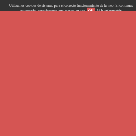
Utilizamos cookies de sistema, para el correcto funcionamiento de la web. Si continúas
navegando, consideramos que aceptas su uso.
OK
Más información