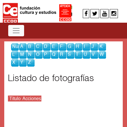
Num
A
B
C
D
E
F
G
H
I
J
K
L
M
N
O
P
Q
R
S
T
U
V
W
X
Y
Z
Listado de fotografías
Título
Acciones