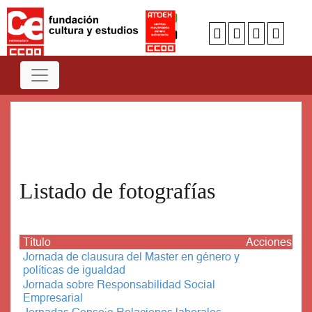
Num
A
B
C
D
E
F
G
H
I
J
K
L
M
N
O
P
Q
R
S
T
U
V
W
X
Y
Z
Listado de fotografías
Título
Acciones
Jornada de clausura del Master en género y
políticas de igualdad
Jornada sobre Responsabilidad Social
Empresarial