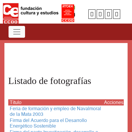
Num
A
B
C
D
E
F
G
H
I
J
K
L
M
N
O
P
Q
R
S
T
U
V
W
X
Y
Z
Listado de fotografías
Título
Acciones
Feria de formación y empleo de Navalmoral
de la Mata 2003
Firma del Acuerdo para el Desarrollo
Energético Sostenible