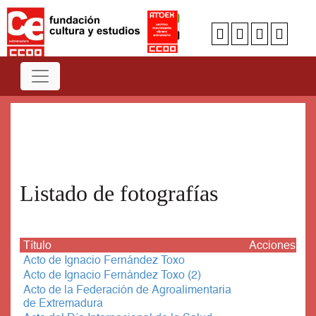
Num
A
B
C
D
E
F
G
H
I
J
K
L
M
N
O
P
Q
R
S
T
U
V
W
X
Y
Z
Listado de fotografías
Título
Acciones
Acto de Ignacio Fernández Toxo
Acto de Ignacio Fernández Toxo (2)
Acto de la Federación de Agroalimentaria
de Extremadura