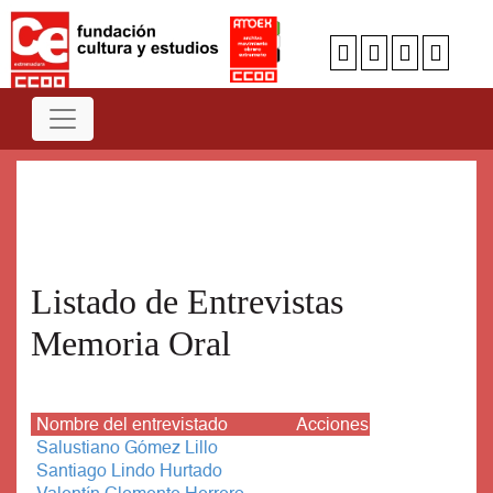
Num
A
B
C
D
E
F
G
H
I
J
K
L
M
N
O
P
Q
R
S
T
U
V
W
X
Y
Z
Listado de Entrevistas
Memoria Oral
Nombre del entrevistado
Acciones
Salustiano Gómez Lillo
Santiago Lindo Hurtado