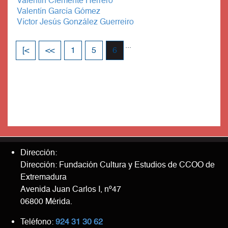
Valentín Clemente Herrero
Valentín García Gómez
Víctor Jesús González Guerreiro
...
[<
<<
1
5
6
Dirección:
Dirección: Fundación Cultura y Estudios de CCOO de
Extremadura
Avenida Juan Carlos I, nº47
06800 Mérida.
Teléfono:
924 31 30 62