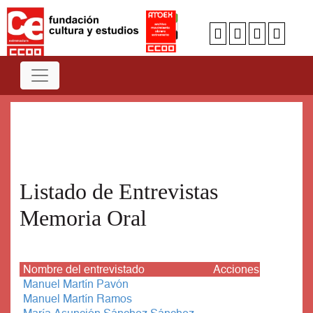
Num
A
B
C
D
E
F
G
H
I
J
K
L
M
N
O
P
Q
R
S
T
U
V
W
X
Y
Z
Listado de Entrevistas
Memoria Oral
Nombre del entrevistado
Acciones
Manuel Martín Pavón
Manuel Martín Ramos