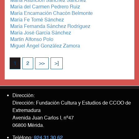
María Asunción Sánchez Sánchez
María del Carmen Pedrero Ruiz
María Encarnación Chacón Belmonte
María Fe Tomé Sánchez
María Fernanda Sánchez Rodríguez
María José García Sánchez
Martín Alfonso Polo
Miguel Ángel González Zamora
1
2
>>
>]
Dirección:
Dirección: Fundación Cultura y Estudios de CCOO de
Extremadura
Avenida Juan Carlos I, nº47
06800 Mérida.
Teléfono:
924 31 30 62