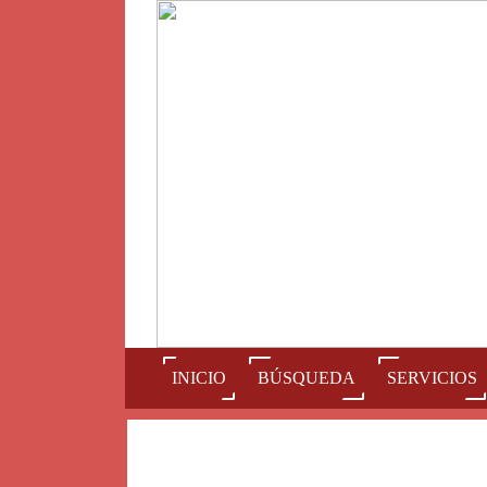
(current)
INICIO
BÚSQUEDA
SERVICIOS
Num
A
B
C
D
E
F
G
H
I