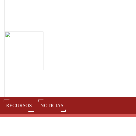
RECURSOS
NOTICIAS
J
K
L
M
N
O
P
Q
R
S
T
U
V
W
X
Y