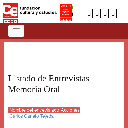
Num
A
B
C
D
E
F
G
H
I
J
K
L
M
N
O
P
Q
R
S
T
U
V
W
X
Y
Z
Listado de Entrevistas
Memoria Oral
Nombre del entrevistado
Acciones
Carlos Canelo Tejeda