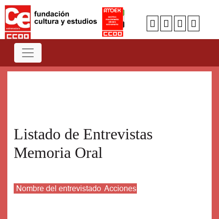
Num
A
B
C
D
E
F
G
H
I
J
K
L
M
N
O
P
Q
R
S
T
U
V
W
X
Y
Z
Listado de Entrevistas
Memoria Oral
Nombre del entrevistado
Acciones