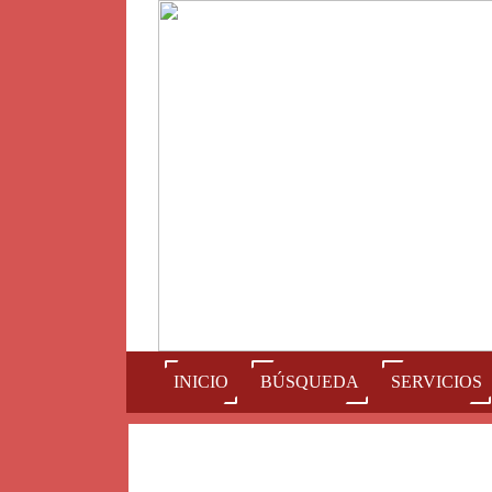
(current)
INICIO
BÚSQUEDA
SERVICIOS
Num
A
B
C
D
E
F
G
H
I