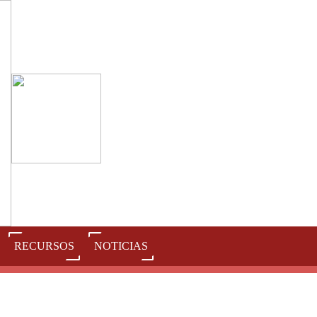
RECURSOS
NOTICIAS
J
K
L
M
N
O
P
Q
R
S
T
U
V
W
X
Y