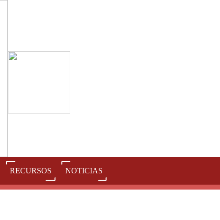
RECURSOS
NOTICIAS
J
K
L
M
N
O
P
Q
R
S
T
U
V
W
X
Y