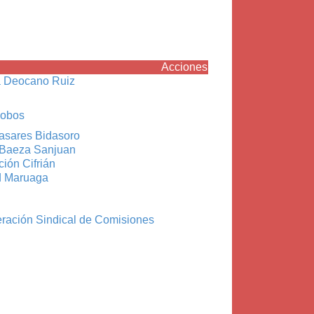
Acciones
a Deocano Ruiz
Cobos
asares Bidasoro
Baeza Sanjuan
ión Cifrián
d Maruaga
M
M
ración Sindical de Comisiones