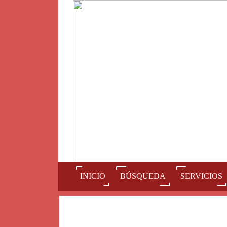
(current)
INICIO
BÚSQUEDA
SERVICIOS
Num
A
B
C
D
E
F
G
H
I