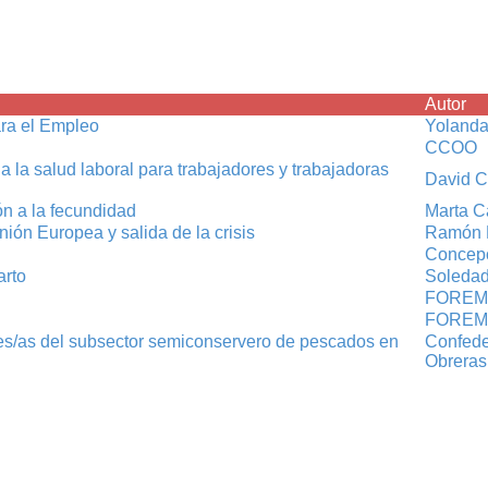
Autor
ara el Empleo
Yoland
CCOO
 a la salud laboral para trabajadores y trabajadoras
David 
ón a la fecundidad
Marta C
ón Europea y salida de la crisis
Ramón 
Concepc
arto
Soleda
FORE
FORE
es/as del subsector semiconservero de pescados en
Confede
Obreras